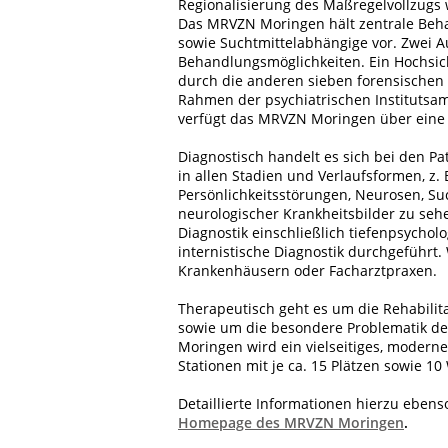
Regionalisierung des Maßregelvollzug
Das MRVZN Moringen hält zentrale Beh
sowie Suchtmittelabhängige vor. Zwei A
Behandlungsmöglichkeiten. Ein Hochsich
durch die anderen sieben forensischen
Rahmen der psychiatrischen Institutsam
verfügt das MRVZN Moringen über eine 
Diagnostisch handelt es sich bei den Pa
in allen Stadien und Verlaufsformen, z.
Persönlichkeitsstörungen, Neurosen, S
neurologischer Krankheitsbilder zu seh
Diagnostik einschließlich tiefenpsychol
internistische Diagnostik durchgeführt
Krankenhäusern oder Facharztpraxen.
Therapeutisch geht es um die Rehabilit
sowie um die besondere Problematik d
Moringen wird ein vielseitiges, modern
Stationen mit je ca. 15 Plätzen sowie 1
Detaillierte Informationen hierzu ebens
Homepage des MRVZN Moringen
.