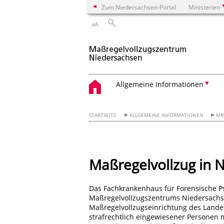
Zum Niedersachsen-Portal
Ministerien
A
A
Allgemeine Informationen
STARTSEITE
ALLGEMEINE INFORMATIONEN
MR
Maßregelvollzug in 
Das Fachkrankenhaus für Forensische P
Maßregelvollzugszentrums Niedersachse
Maßregelvollzugseinrichtung des Land
strafrechtlich eingewiesener Personen