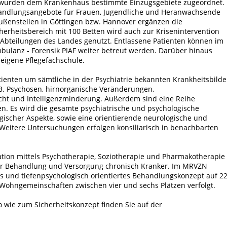
s wurden dem Krankenhaus bestimmte Einzugsgebiete zugeordnet.
andlungsangebote für Frauen, Jugendliche und Heranwachsende
ußenstellen in Göttingen bzw. Hannover ergänzen die
erheits­bereich mit 100 Betten wird auch zur Krisenintervention
 Abteilungen des Landes genutzt. Entlassene Patienten können im
bulanz - Forensik PIAF weiter betreut werden. Darüber hinaus
eigene Pflegefachschule.
tienten um sämtliche in der Psychiatrie bekannten Krankheitsbilde
 B. Psychosen, hirnorganische Veränderungen,
ucht und Intelligenzminderung. Außerdem sind eine Reihe
en. Es wird die gesamte psychiatrische und psychologische
ogischer Aspekte, sowie eine orientierende neurologische und
. Weitere Untersuchungen erfolgen konsiliarisch in benachbarten
ation mittels Psychotherapie, Soziotherapie und Pharmakotherapie
er Behandlung und Versorgung chronisch Kranker. Im MRVZN
es und tiefenpsychologisch orientiertes Behandlungskonzept auf 2
0 Wohngemeinschaften zwischen vier und sechs Plätzen verfolgt.
o wie zum Sicherheitskonzept finden Sie auf der